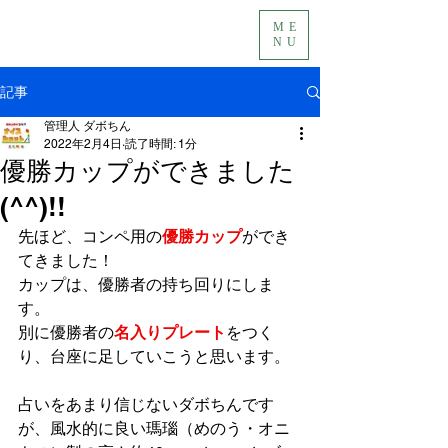
ME
NU
記事
管理人 ダボちん
2022年2月4日
読了時間: 1分
優勝カップができました
(^^)!!
先ほど、コンペ用の
優勝カップ
ができ
てきました！
カップは、優勝者の持ち回りにしま
す。
別に優勝者の
名入りプレート
をつく
り、台座に足していこうと思います。
占いをあまり信じないダボちんです
が、風水的に良い瑪瑙（めのう・オニ