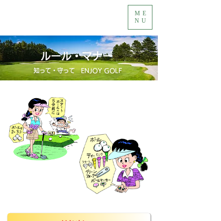
ME
NU
ルール・マナー
知って・守って ENJOY GOLF