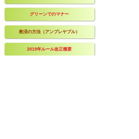
グリーンでのマナー
救済の方法（アンプレヤブル）
2019年ルール改正概要
プリファードライ／めりこんだボール
2023年ルール改正 あるある
​源ちゃんねる ボールマークの直し方
ENJOYゴルフ北九州
​ナイスショット