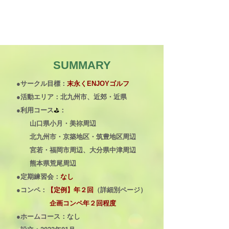
SUMMARY
●サークル目標：
末永くENJOYゴルフ
​●活動エリア：北九州市、近郊・近県
​●利用コース
⛳
：
山口県小月・美祢周辺
北九州市・京築地区・筑豊地区周辺
​ 宮若・福岡市周辺、
大分県中津周辺
熊本県荒尾周辺
●定期練習会：
なし
●コンペ：
【定例】年２回
（詳細別ページ）
​
企画コンペ年２回程度
●ホームコース：なし