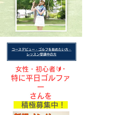
​コースデビュー・ゴルフを始めたい方・
レッスン受講中の方
･
女性・初心者🔰
特に平日ゴルファ
ー
​さんを
​
積極募集中！