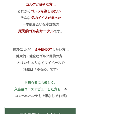
ゴルフが好きな方…
とにかく
ゴルフを楽しみたい…
そんな
気のイイ人が集った
​一学級みたいな小規模の
庶民的ゴル友
サークル
で
す。
純粋に ただゞ
⛳をENJOY
したい方…
​健康的・健全なゴルフ目的の方…
とはいえ
​ムリなくマイペースで
​活動は「ゆるめ」です♪
※初心者にも優しく、
入会後コースデビューした方も…
☺
​コンペのハンデも上限なしです(笑)