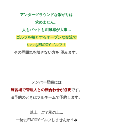
アンダーグラウンドな繋がりは
求めません。
人もパットも距離感が大事…
​ゴルフを軸と
するオープンな交流で
いつもENJOYゴルフ！
​その雰囲気を壊さない方を
望みます。
​メンバー登録には
練習場で管理人との顔合わせが必要
です。
⛳予約のときは
フルネームで予約します。
以上、ご了承の上...
​一緒にENJOYゴルフしませんか？
⛳