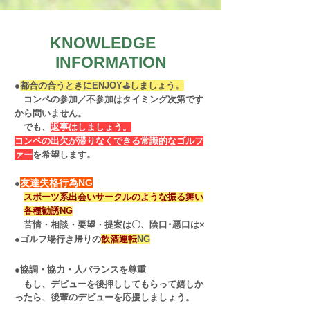
KNOWLEDGE
INFORMATION
●
都合の合うときにENJOY⛳しましょう。
コンペの参加／不参加はタイミング次第です
から問いません。
でも、
返事はしましょう。
コンペの出欠が滞りなくできる常識的なゴルフ
ァー
を希望します。
友達失格行為NG
●
​
スポーツ系出会いサークルのような振る舞い
各種勧誘NG
苦情・相談・要望・提案は〇、陰口･悪口は×
●ゴルフ場行き帰りの
飲酒運転
NG
●協調・協力・
人バランスを
尊重
もし、デビューを後押ししてもらって嬉しか
ったら、
後輩のデビューを応
援しましょう。
​